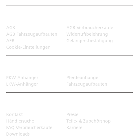
Rechtliches
AGB
AGB Verbraucherkäufe
AGB Fahrzeugaufbauten
Widerrufsbelehrung
AEB
Gelangensbestätigung
Cookie-Einstellungen
Transportlösungen
PKW-Anhänger
Pferdeanhänger
LKW-Anhänger
Fahrzeugaufbauten
Top Links
Kontakt
Presse
Händlersuche
Teile- & Zubehörshop
FAQ Verbraucherkäufe
Karriere
Downloads