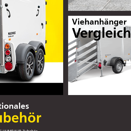
Viehanhänger
Vergleic
ionales
ubehör