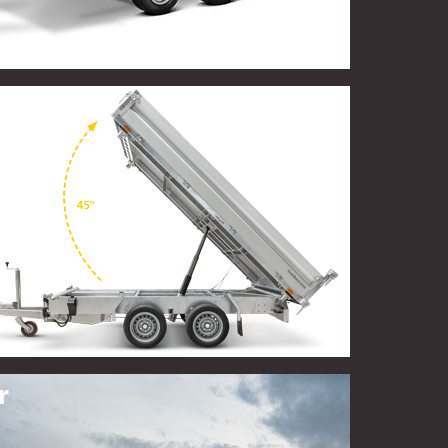
h
r
h