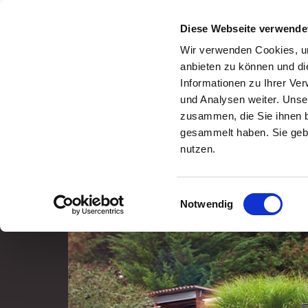
Diese Webseite verwende
Händler/Service
Humbaur
Wissenswertes
Karriere
Wir verwenden Cookies, um
Anhänger
Fahrzeugaufbauten
Händle
anbieten zu können und di
Anhänger
/
Anhänger-Vergleich
Informationen zu Ihrer Ve
und Analysen weiter. Unse
ANHÄNGER-
zusammen, die Sie ihnen b
gesammelt haben. Sie gebe
nutzen.
Anhänger-Auswahlhilfe
Einachsanhänger
Einwilligungsauswahl
Vergleich
Notwendig
Neuheiten / Highlights