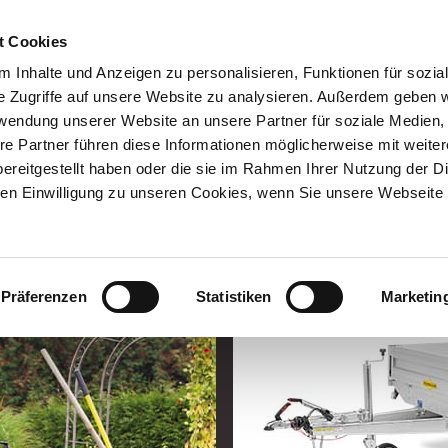
AKTUELLES
KONTAKT
t Cookies
 Inhalte und Anzeigen zu personalisieren, Funktionen für sozia
r/Service
Humbaur
Wissenswertes
Karriere
e Zugriffe auf unsere Website zu analysieren. Außerdem geben w
rwendung unserer Website an unsere Partner für soziale Medien
re Partner führen diese Informationen möglicherweise mit weite
VERGLEICH
ereitgestellt haben oder die sie im Rahmen Ihrer Nutzung der D
n Einwilligung zu unseren Cookies, wenn Sie unsere Webseite 
Tandemanhäng
Vergleic
Präferenzen
Statistiken
Marketin