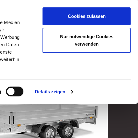
PARTNER-LOGIN
DOWNLOADS
Cookies zulassen
le Medien
SHOP
ir
Nur notwendige Cookies
, Werbung
verwenden
ren Daten
ienste
weiterhin
er
h
g
Details zeigen