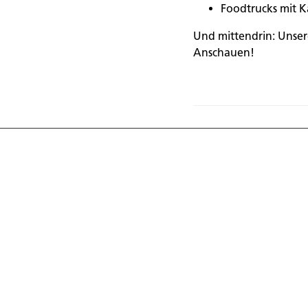
Foodtrucks mit 
Und mittendrin: Unse
Anschauen!
Entdecke die
der Anhänge