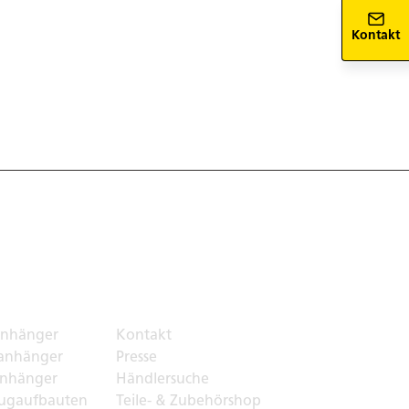
Kontakt
ortlösungen
Top Links
nhänger
Kontakt
anhänger
Presse
nhänger
Händlersuche
ugaufbauten
Teile- & Zubehörshop