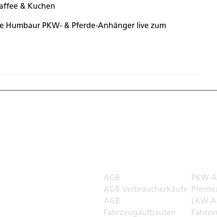
Kaffee & Kuchen
re Humbaur PKW- & Pferde-Anhänger live zum
 Welt
Rechtliches
Transp
AGB
PKW-A
r
AGB Verbraucherkäufe
Pferde
AGB
LKW-A
Fahrzeugaufbauten
Fahrze