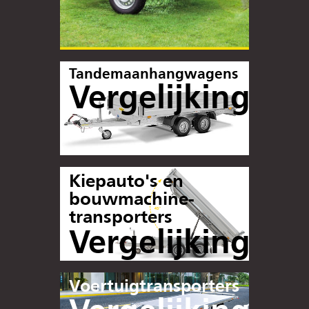
Tandemaanhangwagens
Vergelijking
Kiepauto's en
bouwmachine-
transporters
Vergelijking
Voertuigtransporters