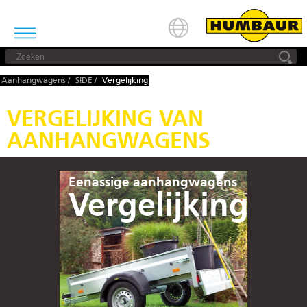
Aanhangwagens
/
SIDE
/
Vergelijking
VERGELIJKING VAN
AANHANGWAGENS
Eenassige aanhangwagens
Vergelijking