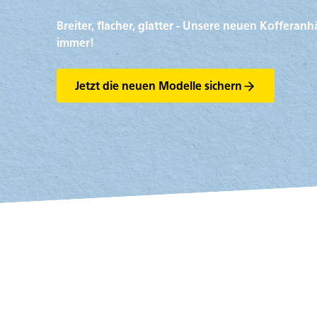
Breiter, flacher, glatter - Unsere neuen Koffera
immer!
Jetzt die neuen Modelle sichern