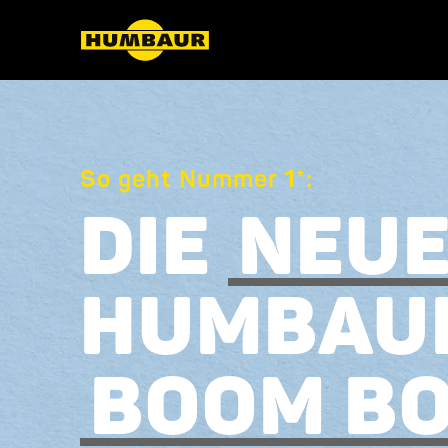
So geht Nummer 1*:
DIE
NEU
HUMBAU
BOOM B