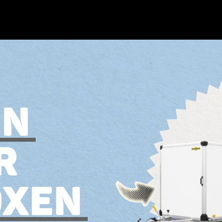
EN
R
OXEN