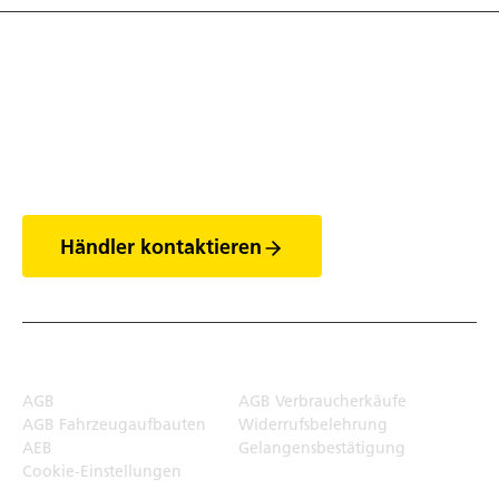
Entdecke die Welt
der Anhänger
Händler kontaktieren
Rechtliches
AGB
AGB Verbraucherkäufe
AGB Fahrzeugaufbauten
Widerrufsbelehrung
AEB
Gelangensbestätigung
Cookie-Einstellungen