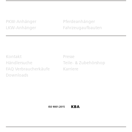
Transportlösungen
PKW-Anhänger
Pferdeanhänger
LKW-Anhänger
Fahrzeugaufbauten
Top Links
Kontakt
Presse
Händlersuche
Teile- & Zubehörshop
FAQ Verbraucherkäufe
Karriere
Downloads