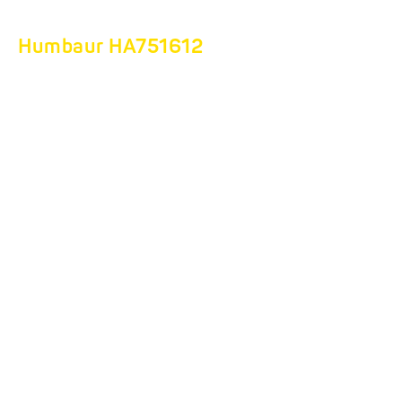
Humbaur HA751612
DER PERFEKTE
BELGEITER FÜR DEN
RÜTTELPLATTENTRA