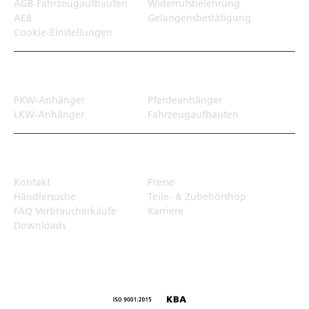
AGB Fahrzeugaufbauten
Widerrufsbelehrung
AEB
Gelangensbestätigung
Cookie-Einstellungen
Transportlösungen
PKW-Anhänger
Pferdeanhänger
LKW-Anhänger
Fahrzeugaufbauten
Top Links
Kontakt
Presse
Händlersuche
Teile- & Zubehörshop
FAQ Verbraucherkäufe
Karriere
Downloads