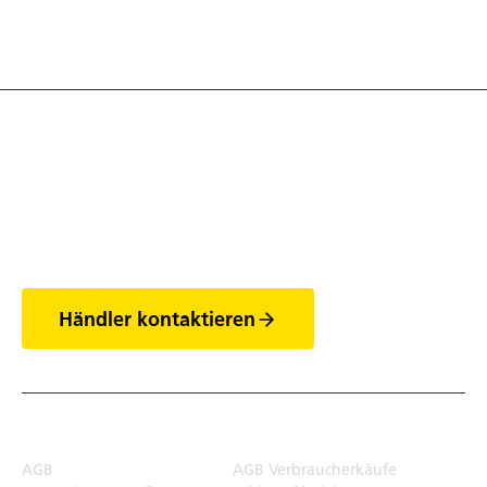
Entdecke die Welt
der Anhänger
Händler kontaktieren
Rechtliches
AGB
AGB Verbraucherkäufe