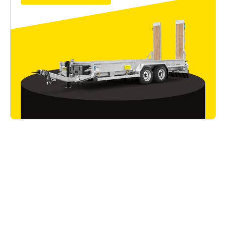
Ähnliche Modelle
Humbaur Modellreihe Tandem-
Baumaschinen-Transporter