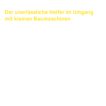
Der unerlässliche Helfer im Umgang
mit kleinen Baumaschinen
TANDEM-TIEFLADER
HS.
Geringes Eigengewicht
für schwere Geräte.