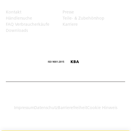
Kontakt
Presse
Händlersuche
Teile- & Zubehörshop
FAQ Verbraucherkäufe
Karriere
Downloads
© Humbaur GmbH · Mercedesring 1, 86368 Gersthofen,
Germany
Impressum
Datenschutz
Barrierefreiheit
Cookie Hinweis