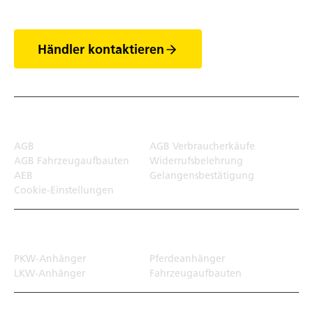
Händler kontaktieren
Rechtliches
AGB
AGB Verbraucherkäufe
AGB Fahrzeugaufbauten
Widerrufsbelehrung
AEB
Gelangensbestätigung
Cookie-Einstellungen
Transportlösungen
PKW-Anhänger
Pferdeanhänger
LKW-Anhänger
Fahrzeugaufbauten
Top Links