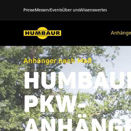
Presse
Messen/Events
Über uns
Wissenswertes
Anhänge
Anhänger nach Maß
HUMBAU
PKW-
ANHÄNGE