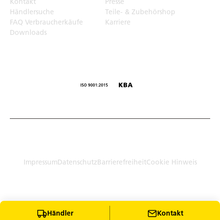
Kontakt
Presse
Händlersuche
Teile- & Zubehörshop
FAQ Verbraucherkäufe
Karriere
Downloads
© Humbaur GmbH · Mercedesring 1, 86368 Gersthofen,
Germany
Impressum
Datenschutz
Barrierefreiheit
Cookie Hinweis
Händler
Kontakt