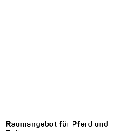
Ausstattungsdetails der
Modellreihen EQUITOS
Hier ansehen.
Raumangebot für Pferd und