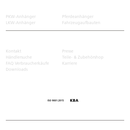
Transportlösungen
PKW-Anhänger
Pferdeanhänger
LKW-Anhänger
Fahrzeugaufbauten
Top Links
Kontakt
Presse
Händlersuche
Teile- & Zubehörshop
FAQ Verbraucherkäufe
Karriere
Downloads