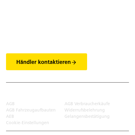
Entdecke die Welt
der Anhänger
Händler kontaktieren
Rechtliches
AGB
AGB Verbraucherkäufe
AGB Fahrzeugaufbauten
Widerrufsbelehrung
AEB
Gelangensbestätigung
Cookie-Einstellungen