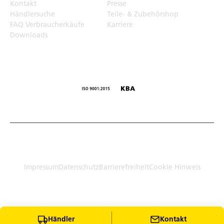
Kontakt
Presse
Händlersuche
Teile- & Zubehörshop
FAQ Verbraucherkäufe
Karriere
Downloads
© Humbaur GmbH · Mercedesring 1, 86368 Gersthofen,
Germany
Impressum
Datenschutz
Barrierefreiheit
Cookie Hinweis
Händler
Kontakt