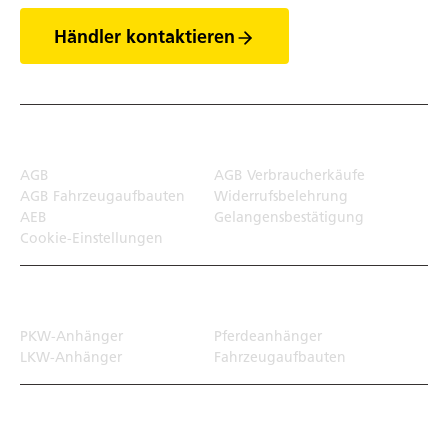
Händler kontaktieren
Rechtliches
AGB
AGB Verbraucherkäufe
AGB Fahrzeugaufbauten
Widerrufsbelehrung
AEB
Gelangensbestätigung
Cookie-Einstellungen
Transportlösungen
PKW-Anhänger
Pferdeanhänger
LKW-Anhänger
Fahrzeugaufbauten
Top Links