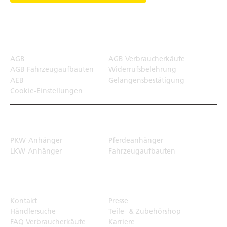
Rechtliches
AGB
AGB Verbraucherkäufe
AGB Fahrzeugaufbauten
Widerrufsbelehrung
AEB
Gelangensbestätigung
Cookie-Einstellungen
Transportlösungen
PKW-Anhänger
Pferdeanhänger
LKW-Anhänger
Fahrzeugaufbauten
Top Links
Kontakt
Presse
Händlersuche
Teile- & Zubehörshop
FAQ Verbraucherkäufe
Karriere