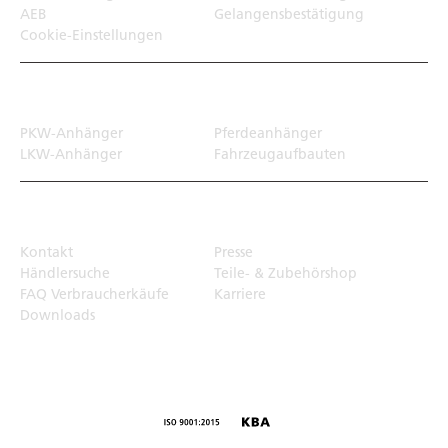
AEB
Gelangensbestätigung
Cookie-Einstellungen
Transportlösungen
PKW-Anhänger
Pferdeanhänger
LKW-Anhänger
Fahrzeugaufbauten
Top Links
Kontakt
Presse
Händlersuche
Teile- & Zubehörshop
FAQ Verbraucherkäufe
Karriere
Downloads