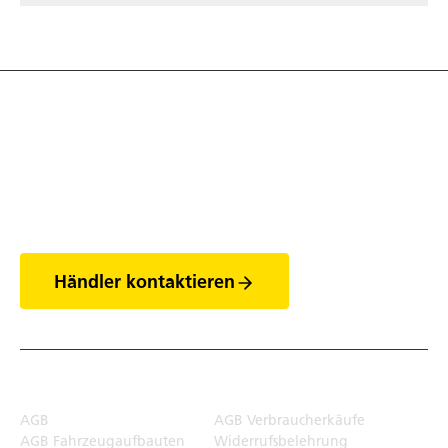
Entdecke die Welt
der Anhänger
Händler kontaktieren
Rechtliches
AGB
AGB Verbraucherkäufe
AGB Fahrzeugaufbauten
Widerrufsbelehrung