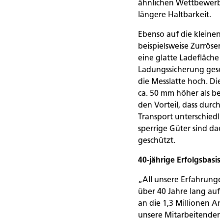
ähnlichen Wettbewerb
längere Haltbarkeit.
Ebenso auf die kleinen
beispielsweise Zurrös
eine glatte Ladefläch
Ladungssicherung ges
die Messlatte hoch. D
ca. 50 mm höher als b
den Vorteil, dass durc
Transport unterschied
sperrige Güter sind da
geschützt.
40-jährige Erfolgsbasi
„All unsere Erfahrun
über 40 Jahre lang au
an die 1,3 Millionen 
unsere Mitarbeitenden