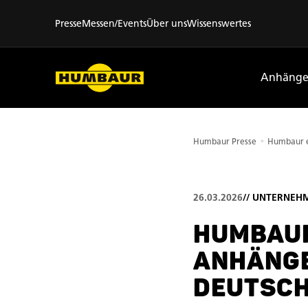
Presse
Messen/Events
Über uns
Wissenswertes
Anhänge
Humbaur Presse
26.03.2026
//
UNTERNEH
HUMBAUR
ANHÄNGE
DEUTSC