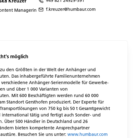
ska Kreuzer
+49 821 24929-591
f.kreuzer@humbaur.com
ontent Managerin
t's möglich
zu den Größten in der Welt der Anhänger und
ten. Das inhabergeführte Familienunternehmen
0 verschiedene Anhänger-Serienmodelle für Gewerbe-
en und über 1 000 Varianten von
ten. Mit 600 Beschäftigten werden rund 60 000
m Standort Gersthofen produziert. Der Experte für
ransportlösungen von 750 kg bis 50 t Gesamtgewicht
d international tätig und fertigt auch Sonder- und
n. Über 500 Händler in Deutschland und 26
ändern bieten kompetente Ansprechpartner
Haustüre. Besuchen Sie uns unter:
www.humbaur.com