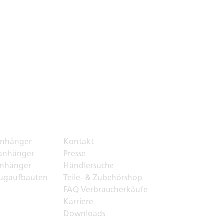
ortlösungen
Top Links
nhänger
Kontakt
anhänger
Presse
nhänger
Händlersuche
ugaufbauten
Teile- & Zubehörshop
FAQ Verbraucherkäufe
Karriere
Downloads