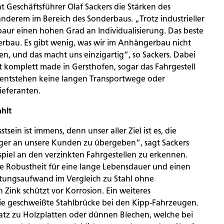
 Geschäftsführer Olaf Sackers die Stärken des
derem im Bereich des Sonderbaus. „Trotz industrieller
aur einen hohen Grad an Individualisierung. Das beste
derbau. Es gibt wenig, was wir im Anhängerbau nicht
, und das macht uns einzigartig“, so Sackers. Dabei
t komplett made in Gersthofen, sogar das Fahrgestell
So entstehen keine langen Transportwege oder
ieferanten.
ahlt
sein ist immens, denn unser aller Ziel ist es, die
er an unsere Kunden zu übergeben“, sagt Sackers
ispiel an den verzinkten Fahrgestellen zu erkennen.
re Robustheit für eine lange Lebensdauer und einen
tungsaufwand im Vergleich zu Stahl ohne
Zink schützt vor Korrosion. Ein weiteres
die geschweißte Stahlbrücke bei den Kipp-Fahrzeugen.
atz zu Holzplatten oder dünnen Blechen, welche bei