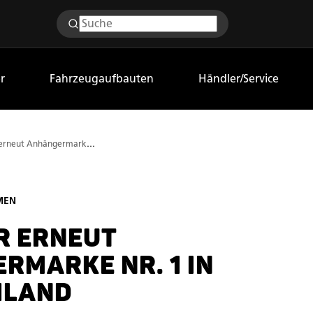
r
Fahrzeugaufbauten
Händler/Service
Humbaur erneut Anhängermarke Nr. 1 in Deutschland
MEN
 ERNEUT
RMARKE NR. 1 IN
HLAND