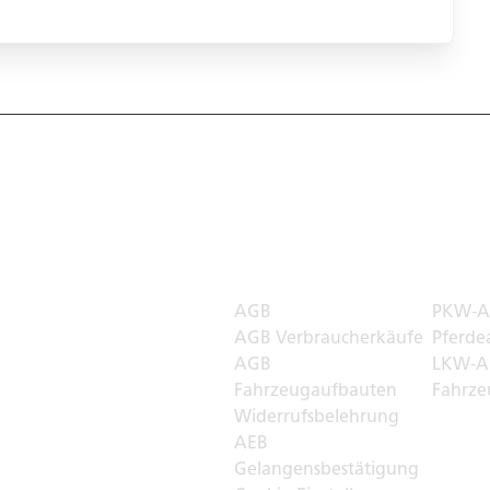
 Welt
Rechtliches
Transp
AGB
PKW-A
r
AGB Verbraucherkäufe
Pferde
AGB
LKW-A
Fahrzeugaufbauten
Fahrze
Widerrufsbelehrung
AEB
Gelangensbestätigung