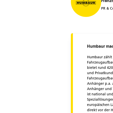
Franzi
PR & C
Humbaur mach
Humbaur zählt 
Fahrzeugaufbau
bietet rund 42
und Privatkund
Fahrzeugaufbau
Anhänger p.a. a
Anhänger und T
ist national un
Speziallösunge
europäischen L
direkt vor der 