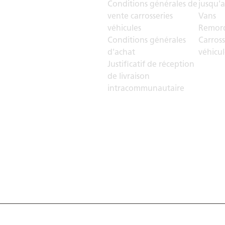
Conditions générales de
jusqu'a
vente carrosseries
Vans
véhicules
Remorq
Conditions générales
Carross
d'achat
véhicul
Justificatif de réception
de livraison
intracommunautaire