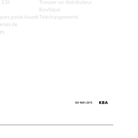
 3,5t
Trouver un distributeur
Boutique
ues poids lourds
Téléchargements
eries de
es