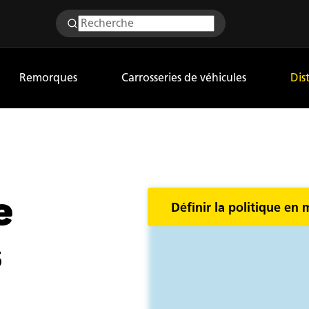
Remorques
Carrosseries de véhicules
Dis
e
Définir la politique en 
s