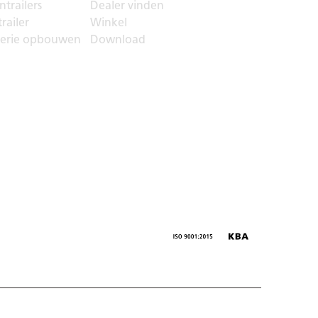
trailers
Dealer vinden
railer
Winkel
serie opbouwen
Download