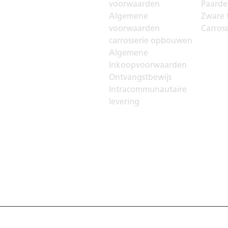
voorwaarden
Paarden
Algemene
Zware t
voorwaarden
Carros
carrosserie opbouwen
Algemene
Inkoopvoorwaarden
Ontvangstbewijs
Intracommunautaire
levering