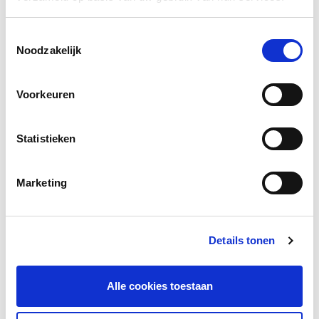
Plaats
Toestemmingsselectie
Noodzakelijk
Land
Voorkeuren
Telefoonnummer
E-
Statistieken
mailadres
*
Uw
Marketing
bedrijfstak
Bericht
Details tonen
Alle cookies toestaan