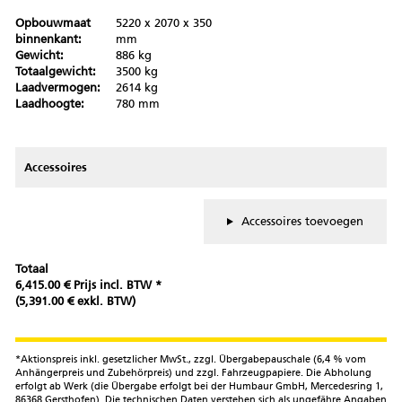
Opbouwmaat
5220 x 2070 x 350
binnenkant:
mm
Gewicht:
886 kg
Totaalgewicht:
3500 kg
Laadvermogen:
2614 kg
Laadhoogte:
780 mm
Accessoires
Accessoires toevoegen
Totaal
6,415.00 € Prijs incl. BTW *
(5,391.00 € exkl. BTW)
*Aktionspreis inkl. gesetzlicher MwSt., zzgl. Übergabepauschale (6,4 % vom
Anhängerpreis und Zubehörpreis) und zzgl. Fahrzeugpapiere. Die Abholung
erfolgt ab Werk (die Übergabe erfolgt bei der Humbaur GmbH, Mercedesring 1,
86368 Gersthofen). Die technischen Daten verstehen sich als ungefähre Angaben