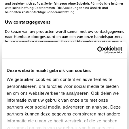
und beziehen sich auf das Serienfahrzeug ohne Zubehör. Für mögliche Irrtümer
wird keine Haftung übernommen. Die Abbildungen sind ähnlich und
beinhalten kostenpflichtige Sonderausstattung.
Uw contactgegevens
De keuze van uw producten wordt samen met uw contactgegevens
naar Humbaur doorgestuurd en aan een van onze handelspartners
in uw omgeving doorgegeven. Deze zal binnenkort contact met u
opnemen.
Aanhef
Voornaam
Deze website maakt gebruik van cookies
We gebruiken cookies om content en advertenties te
Achternaam
personaliseren, om functies voor social media te bieden
en om ons websiteverkeer te analyseren. Ook delen we
Firma
informatie over uw gebruik van onze site met onze
partners voor social media, adverteren en analyse. Deze
Straat
partners kunnen deze gegevens combineren met andere
nr.
informatie die u aan ze heeft verstrekt of die ze hebben
verzameld op basis van uw gebruik van hun services.
Postcode