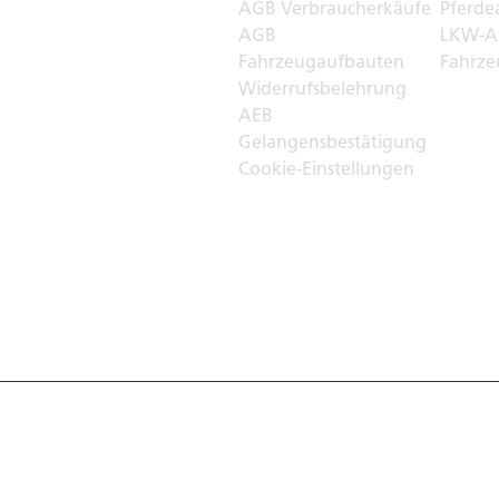
r
AGB Verbraucherkäufe
Pferde
AGB
LKW-A
Fahrzeugaufbauten
Fahrze
Widerrufsbelehrung
AEB
Gelangensbestätigung
Cookie-Einstellungen
, Germany