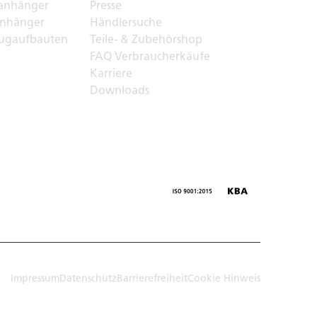
anhänger
Presse
nhänger
Händlersuche
ugaufbauten
Teile- & Zubehörshop
FAQ Verbraucherkäufe
Karriere
Downloads
Impressum
Datenschutz
Barrierefreiheit
Cookie Hinweis