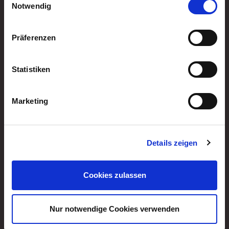
Cookies, wenn Sie unsere Webseite weiterhin nutzen.
Notwendig
Multifunktions-
Präferenzen
anhänger
Vergleich
Statistiken
Marketing
Details zeigen
Katalog
Cookies zulassen
Download
Nur notwendige Cookies verwenden