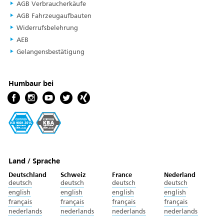
AGB Verbraucherkäufe
AGB Fahrzeugaufbauten
Widerrufsbelehrung
AEB
Gelangensbestätigung
Humbaur bei
Land / Sprache
Deutschland
Schweiz
France
Nederland
deutsch
deutsch
deutsch
deutsch
english
english
english
english
français
français
français
français
nederlands
nederlands
nederlands
nederlands