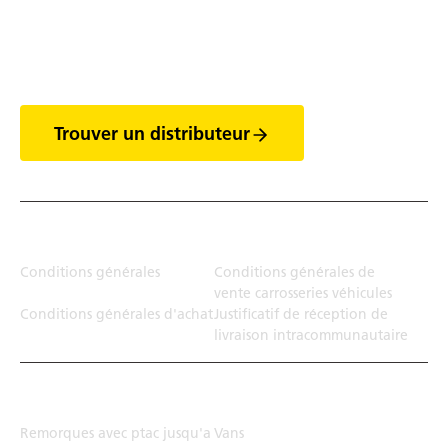
Découvrez tout l'univers
des vans
Trouver un distributeur
Juridiction
Conditions générales
Conditions générales de
vente carrosseries véhicules
Conditions générales d'achat
Justificatif de réception de
livraison intracommunautaire
Solution de transport
Remorques avec ptac jusqu'a
Vans