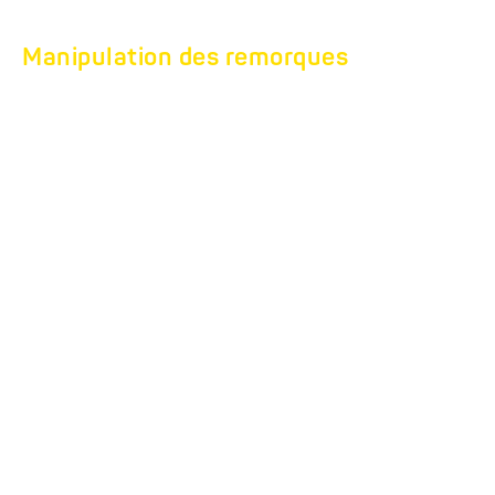
Manipulation des remorques
ATTELER
CORRECTEMENT UNE
REMORQUE
Bases et instructions pas à pas
Bases