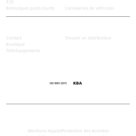
3,5t
Remorques poids lourds
Carrosseries de véhicules
Top Links
Contact
Trouver un distributeur
Boutique
Téléchargements
© Humbaur GmbH · Mercedesring 1, 86368 Gersthofen,
Allemagne
Mentions légales
Protection des données