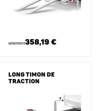
358,19 €
selement
LONG TIMON DE
TRACTION