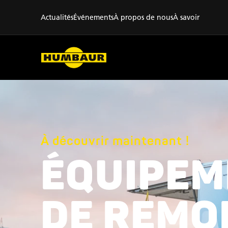
Actualités
Événements
À propos de nous
À savoir
À découvrir maintenant !
ÉQUIPEM
DE REMO