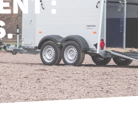
ENT :
.