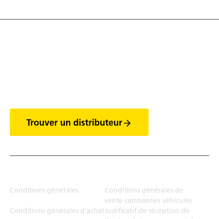
Découvrez tout l'univers
des vans
Trouver un distributeur
Juridiction
Conditions générales
Conditions générales de
vente carrosseries véhicules
Conditions générales d'achat
Justificatif de réception de