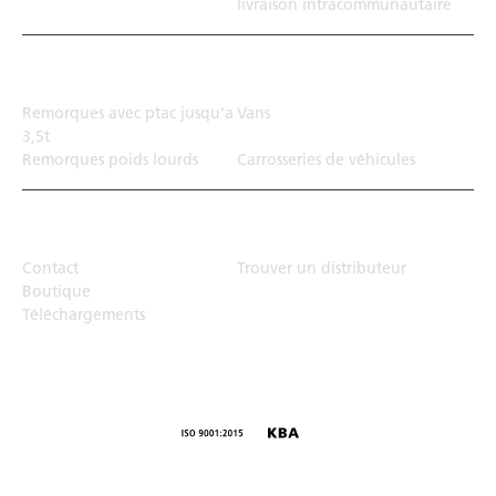
livraison intracommunautaire
Solution de transport
Remorques avec ptac jusqu'a
Vans
3,5t
Remorques poids lourds
Carrosseries de véhicules
Top Links
Contact
Trouver un distributeur
Boutique
Téléchargements