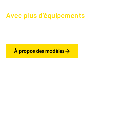
Avec plus d’équipements
AREION PRO.
À propos des modèles
Les caractéristiques
essentielles des modèles
AREION Pro