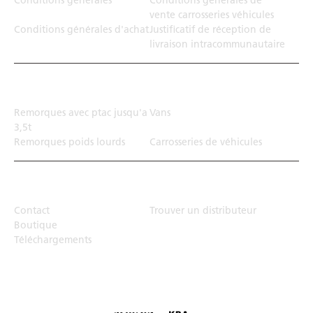
Conditions générales
Conditions générales de
vente carrosseries véhicules
Conditions générales d'achat
Justificatif de réception de
livraison intracommunautaire
Solution de transport
Remorques avec ptac jusqu'a
Vans
3,5t
Remorques poids lourds
Carrosseries de véhicules
Top Links
Contact
Trouver un distributeur
Boutique
Téléchargements