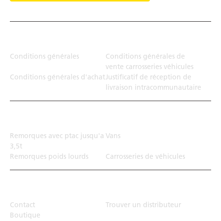
Juridiction
Conditions générales
Conditions générales de
vente carrosseries véhicules
Conditions générales d'achat
Justificatif de réception de
livraison intracommunautaire
Solution de transport
Remorques avec ptac jusqu'a
Vans
3,5t
Remorques poids lourds
Carrosseries de véhicules
Top Links
Contact
Trouver un distributeur
Boutique