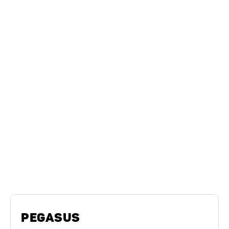
Modèles similaires
Série de modèles Humbaur
PEGASUS
PEGASUS