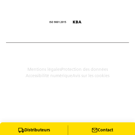
© Humbaur GmbH · Mercedesring 1, 86368 Gersthofen,
Allemagne
Mentions légales
Protection des données
Accessibilité numérique
Avis sur les cookies
Distributeurs
Contact