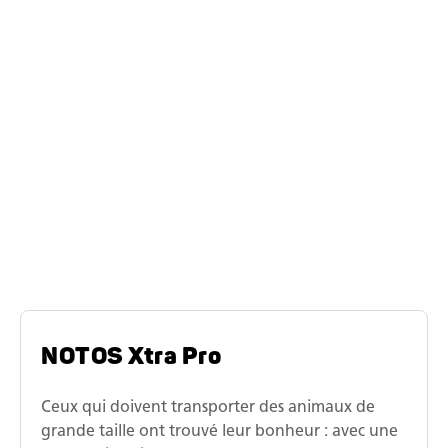
cheval, quelle que soit la situation.
"
La série de modèles
NOTOS
NOTOS Xtra Pro
Ceux qui doivent transporter des animaux de
grande taille ont trouvé leur bonheur : avec une