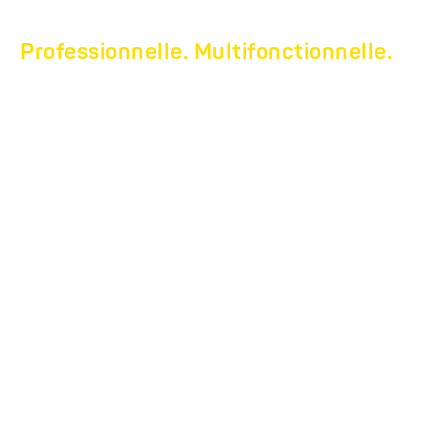
Professionnelle. Multifonctionnelle.
LA CATÉGORIE
PROFESSIONNELLE
HUMBAUR :
NOTOS XTRA.