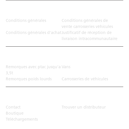
Juridiction
Conditions générales
Conditions générales de
vente carrosseries véhicules
Conditions générales d'achat
Justificatif de réception de
livraison intracommunautaire
Solution de transport
Remorques avec ptac jusqu'a
Vans
3,5t
Remorques poids lourds
Carrosseries de véhicules
Top Links
Contact
Trouver un distributeur
Boutique
Téléchargements