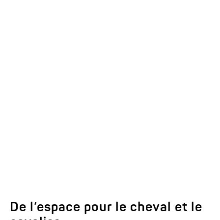
Détails d’équipement de la
série de modèles NOTOS
Consulter ici.
De l’espace pour le cheval et le