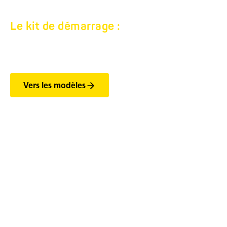
Le kit de démarrage :
EQUITOS ALU.
Vers les modèles
Les fonctionnalités les
plus importantes des