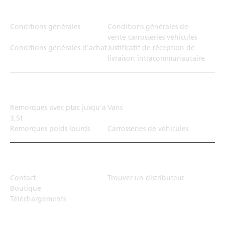
Juridiction
Conditions générales
Conditions générales de
vente carrosseries véhicules
Conditions générales d'achat
Justificatif de réception de
livraison intracommunautaire
Solution de transport
Remorques avec ptac jusqu'a
Vans
3,5t
Remorques poids lourds
Carrosseries de véhicules
Top Links
Contact
Trouver un distributeur
Boutique
Téléchargements