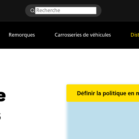
Remorques
Carrosseries de véhicules
Dis
e
Définir la politique en 
s