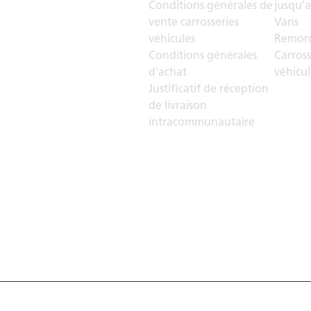
Conditions générales de
jusqu'a
vente carrosseries
Vans
véhicules
Remorq
Conditions générales
Carross
d'achat
véhicul
Justificatif de réception
de livraison
intracommunautaire