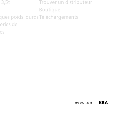
 3,5t
Trouver un distributeur
Boutique
ues poids lourds
Téléchargements
eries de
es