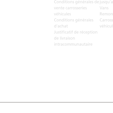
Conditions générales de
jusqu'a
vente carrosseries
Vans
véhicules
Remorq
Conditions générales
Carross
d'achat
véhicul
Justificatif de réception
de livraison
intracommunautaire