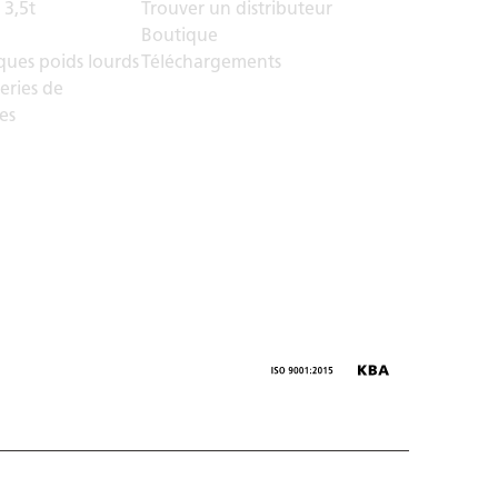
 3,5t
Trouver un distributeur
Boutique
ues poids lourds
Téléchargements
eries de
es