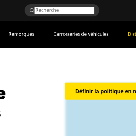
Remorques
Carrosseries de véhicules
Dis
e
Définir la politique en 
s