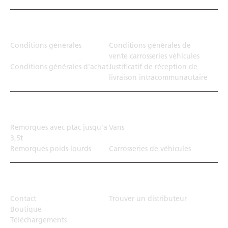
Juridiction
Conditions générales
Conditions générales de
vente carrosseries véhicules
Conditions générales d'achat
Justificatif de réception de
livraison intracommunautaire
Solution de transport
Remorques avec ptac jusqu'a
Vans
3,5t
Remorques poids lourds
Carrosseries de véhicules
Top Links
Contact
Trouver un distributeur
Boutique
Téléchargements