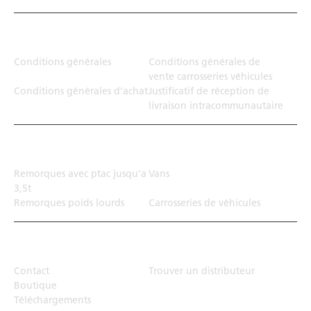
Juridiction
Conditions générales
Conditions générales de
vente carrosseries véhicules
Conditions générales d'achat
Justificatif de réception de
livraison intracommunautaire
Solution de transport
Remorques avec ptac jusqu'a
Vans
3,5t
Remorques poids lourds
Carrosseries de véhicules
Top Links
Contact
Trouver un distributeur
Boutique
Téléchargements