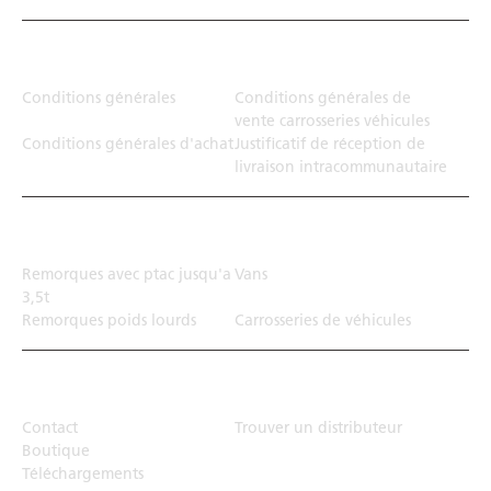
Juridiction
Conditions générales
Conditions générales de
vente carrosseries véhicules
Conditions générales d'achat
Justificatif de réception de
livraison intracommunautaire
Solution de transport
Remorques avec ptac jusqu'a
Vans
3,5t
Remorques poids lourds
Carrosseries de véhicules
Top Links
Contact
Trouver un distributeur
Boutique
Téléchargements