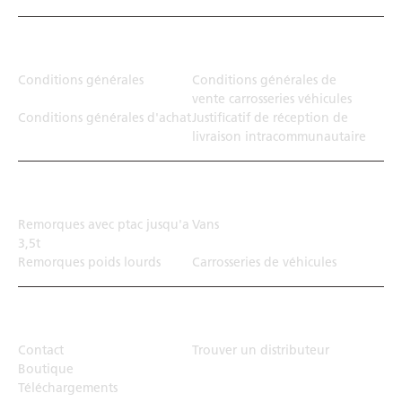
Juridiction
Conditions générales
Conditions générales de
vente carrosseries véhicules
Conditions générales d'achat
Justificatif de réception de
livraison intracommunautaire
Solution de transport
Remorques avec ptac jusqu'a
Vans
3,5t
Remorques poids lourds
Carrosseries de véhicules
Top Links
Contact
Trouver un distributeur
Boutique
Téléchargements