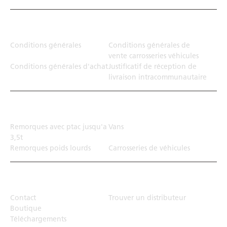
Juridiction
Conditions générales
Conditions générales de
vente carrosseries véhicules
Conditions générales d'achat
Justificatif de réception de
livraison intracommunautaire
Solution de transport
Remorques avec ptac jusqu'a
Vans
3,5t
Remorques poids lourds
Carrosseries de véhicules
Top Links
Contact
Trouver un distributeur
Boutique
Téléchargements