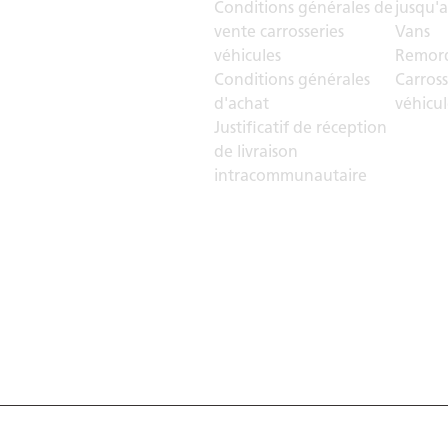
Conditions générales de
jusqu'a
vente carrosseries
Vans
véhicules
Remorq
Conditions générales
Carross
d'achat
véhicul
Justificatif de réception
de livraison
intracommunautaire