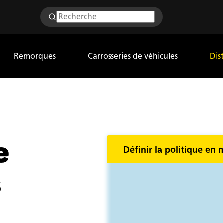
Remorques
Carrosseries de véhicules
Dis
e
Définir la politique en 
s