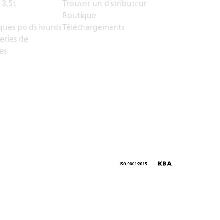
 3,5t
Trouver un distributeur
Boutique
ues poids lourds
Téléchargements
eries de
es