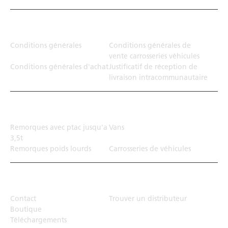
Juridiction
Conditions générales
Conditions générales de
vente carrosseries véhicules
Conditions générales d'achat
Justificatif de réception de
livraison intracommunautaire
Solution de transport
Remorques avec ptac jusqu'a
Vans
3,5t
Remorques poids lourds
Carrosseries de véhicules
Top Links
Contact
Trouver un distributeur
Boutique
Téléchargements