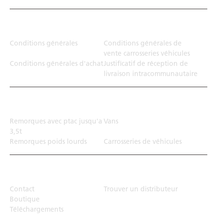
Juridiction
Conditions générales
Conditions générales de
vente carrosseries véhicules
Conditions générales d'achat
Justificatif de réception de
livraison intracommunautaire
Solution de transport
Remorques avec ptac jusqu'a
Vans
3,5t
Remorques poids lourds
Carrosseries de véhicules
Top Links
Contact
Trouver un distributeur
Boutique
Téléchargements