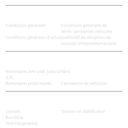
Juridiction
Conditions générales
Conditions générales de
vente carrosseries véhicules
Conditions générales d'achat
Justificatif de réception de
livraison intracommunautaire
Solution de transport
Remorques avec ptac jusqu'a
Vans
3,5t
Remorques poids lourds
Carrosseries de véhicules
Top Links
Contact
Trouver un distributeur
Boutique
Téléchargements