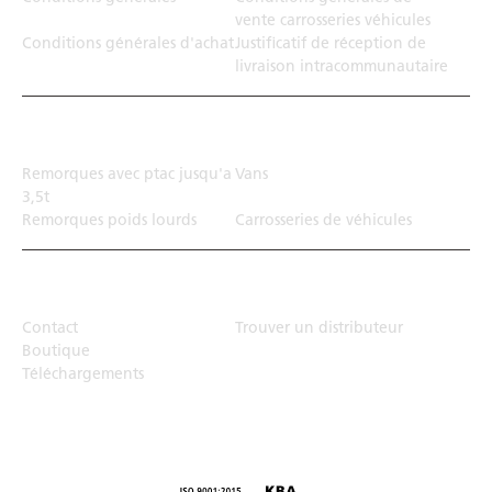
vente carrosseries véhicules
Conditions générales d'achat
Justificatif de réception de
livraison intracommunautaire
Solution de transport
Remorques avec ptac jusqu'a
Vans
3,5t
Remorques poids lourds
Carrosseries de véhicules
Top Links
Contact
Trouver un distributeur
Boutique
Téléchargements