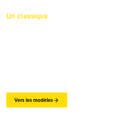
Un classique
REMORQUE
SURBAISSÉE À
SELLETTE
D’ATTELAGE
HTD 30.
Vers les modèles