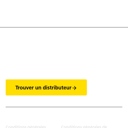
Découvrez tout l'univers
des vans
Trouver un distributeur
Juridiction
Conditions générales
Conditions générales de