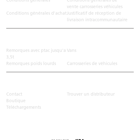
Conditions générales
Conditions générales de
vente carrosseries véhicules
Conditions générales d'achat
Justificatif de réception de
livraison intracommunautaire
Solution de transport
Remorques avec ptac jusqu'a
Vans
3,5t
Remorques poids lourds
Carrosseries de véhicules
Top Links
Contact
Trouver un distributeur
Boutique
Téléchargements