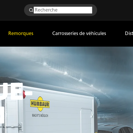
Remorques
Carrosseries de véhicules
Dis
UE-
N