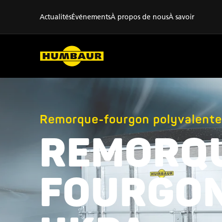
Actualités
Événements
À propos de nous
À savoir
Remorque-fourgon polyvalente
REMORQ
FOURGO