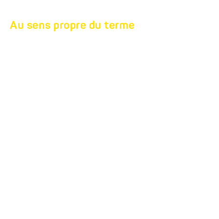
Au sens propre du terme
REMORQUES
UNIVERSELLES.
Possibilités de
chargement et de
transport universels