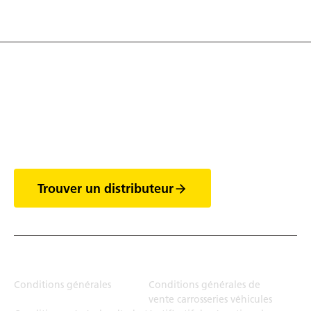
Découvrez tout l'univers
des vans
Trouver un distributeur
Juridiction
Conditions générales
Conditions générales de
vente carrosseries véhicules