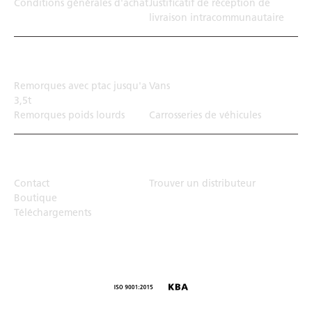
Conditions générales d'achat
Justificatif de réception de
livraison intracommunautaire
Solution de transport
Remorques avec ptac jusqu'a
Vans
3,5t
Remorques poids lourds
Carrosseries de véhicules
Top Links
Contact
Trouver un distributeur
Boutique
Téléchargements