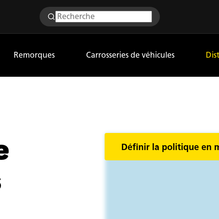
Remorques
Carrosseries de véhicules
Dis
e
Définir la politique en 
s