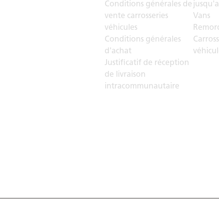
Conditions générales de
jusqu'a
vente carrosseries
Vans
véhicules
Remorq
Conditions générales
Carross
d'achat
véhicul
Justificatif de réception
de livraison
intracommunautaire