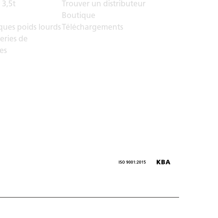
 3,5t
Trouver un distributeur
Boutique
ues poids lourds
Téléchargements
eries de
es