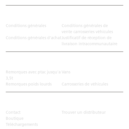
Juridiction
Conditions générales
Conditions générales de
vente carrosseries véhicules
Conditions générales d'achat
Justificatif de réception de
livraison intracommunautaire
Solution de transport
Remorques avec ptac jusqu'a
Vans
3,5t
Remorques poids lourds
Carrosseries de véhicules
Top Links
Contact
Trouver un distributeur
Boutique
Téléchargements