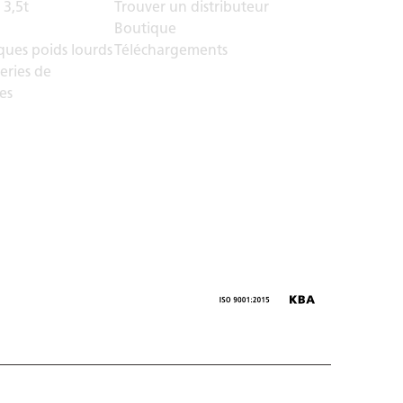
 3,5t
Trouver un distributeur
Boutique
ues poids lourds
Téléchargements
eries de
es