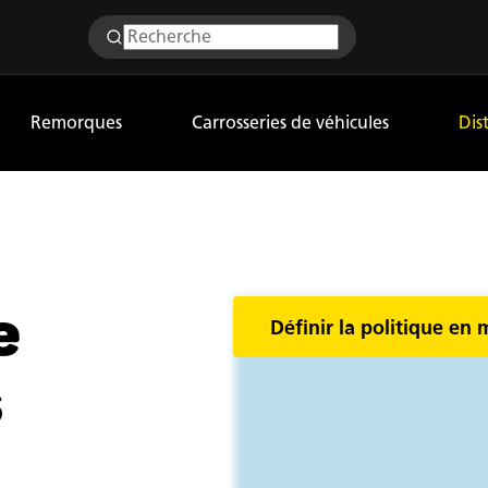
Remorques
Carrosseries de véhicules
Dis
e
Définir la politique en 
s