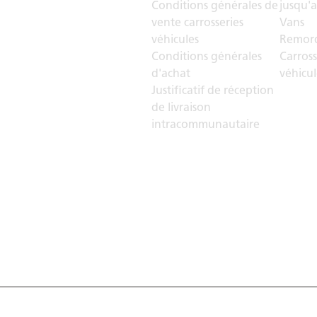
Conditions générales de
jusqu'a
vente carrosseries
Vans
véhicules
Remorq
Conditions générales
Carross
d'achat
véhicul
Justificatif de réception
de livraison
intracommunautaire