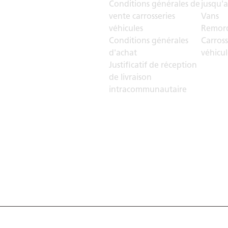
Conditions générales de
jusqu'a
vente carrosseries
Vans
véhicules
Remorq
Conditions générales
Carross
d'achat
véhicul
Justificatif de réception
de livraison
intracommunautaire