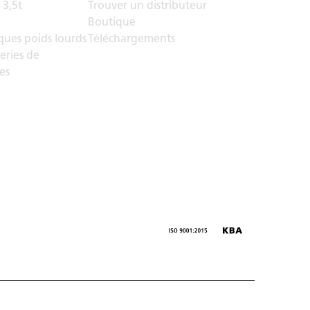
 3,5t
Trouver un distributeur
Boutique
ues poids lourds
Téléchargements
eries de
es