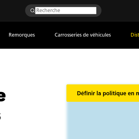
Remorques
Carrosseries de véhicules
Dis
e
Définir la politique en 
s