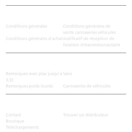
Juridiction
Conditions générales
Conditions générales de
vente carrosseries véhicules
Conditions générales d'achat
Justificatif de réception de
livraison intracommunautaire
Solution de transport
Remorques avec ptac jusqu'a
Vans
3,5t
Remorques poids lourds
Carrosseries de véhicules
Top Links
Contact
Trouver un distributeur
Boutique
Téléchargements