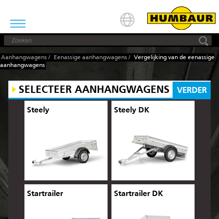
Aanhangwagens
/
Eenassige aanhangwagens
/
Vergelijking van de eenassige
aanhangwagens
SELECTEER AANHANGWAGENS
VERDER
Steely
Steely DK
Startrailer
Startrailer DK