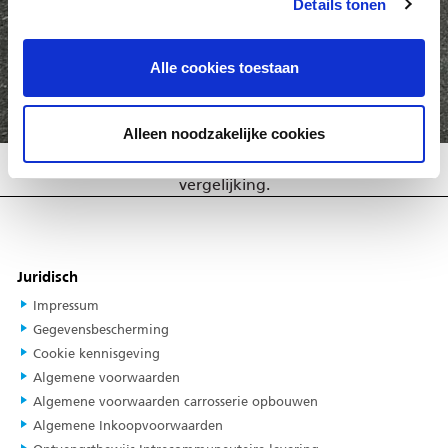
Details tonen
VERGELIJK AANHANGWAGENS
Alle cookies toestaan
TERUG
Alleen noodzakelijke cookies
Selecteer een of meer
aanhangwagens voor een
vergelijking.
Juridisch
Impressum
Gegevensbescherming
Cookie kennisgeving
Algemene voorwaarden
Algemene voorwaarden carrosserie opbouwen
Algemene Inkoopvoorwaarden