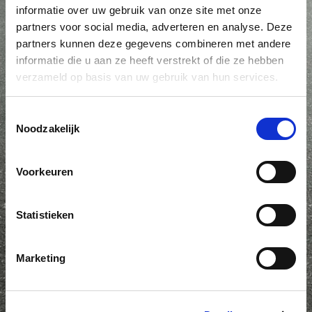
HA Multi
HA Allrounder
informatie over uw gebruik van onze site met onze
partners voor social media, adverteren en analyse. Deze
partners kunnen deze gegevens combineren met andere
informatie die u aan ze heeft verstrekt of die ze hebben
verzameld op basis van uw gebruik van hun services.
Toestemmingsselectie
Enkelasser
Enkelasser
Noodzakelijk
aluminium HA
plateauwagen HU
Offroad
Voorkeuren
Statistieken
Enkelasser
Marketing
plateauwagen
verlaagd HN