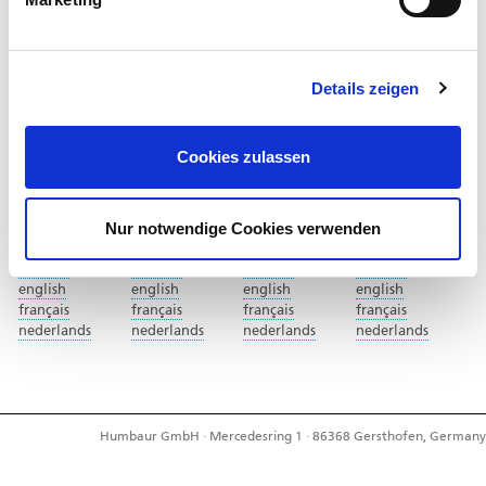
Humbaur bei
Details zeigen
Cookies zulassen
Land / Sprache
Nur notwendige Cookies verwenden
Deutschland
Schweiz
France
Nederland
deutsch
deutsch
deutsch
deutsch
english
english
english
english
français
français
français
français
nederlands
nederlands
nederlands
nederlands
Humbaur GmbH · Mercedesring 1 · 86368 Gersthofen, Germany