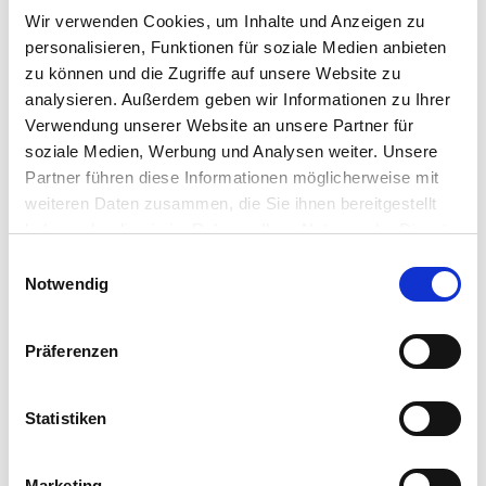
Sie interessieren sich für Humbaur und unsere Anhänger, dann
Wir verwenden Cookies, um Inhalte und Anzeigen zu
abonnieren Sie unsere News. Diese können Sie jederzeit wieder
personalisieren, Funktionen für soziale Medien anbieten
abbestellen.
zu können und die Zugriffe auf unsere Website zu
analysieren. Außerdem geben wir Informationen zu Ihrer
Newsletter erhalten
Verwendung unserer Website an unsere Partner für
soziale Medien, Werbung und Analysen weiter. Unsere
Partner führen diese Informationen möglicherweise mit
weiteren Daten zusammen, die Sie ihnen bereitgestellt
Rechtliches
haben oder die sie im Rahmen Ihrer Nutzung der Dienste
Impressum
gesammelt haben. Sie geben Einwilligung zu unseren
Einwilligungsauswahl
Datenschutz
Cookies, wenn Sie unsere Webseite weiterhin nutzen.
Notwendig
Cookie Hinweis
FAQ Verbraucherkäufe
AGB
Präferenzen
AGB Verbraucherkäufe
AGB Fahrzeugaufbauten
Statistiken
Widerrufsbelehrung
AEB
Gelangensbestätigung
Marketing